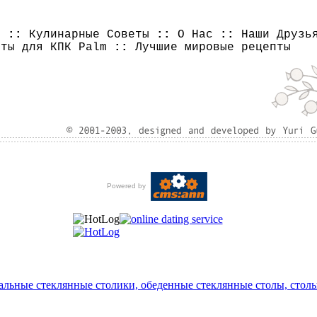
и
::
Кулинарные Советы
::
О Нас
::
Наши Друзь
пты для КПК Palm
::
Лучшие мировые рецепты
Powered by
альные стеклянные столики, обеденные стеклянные столы, стол