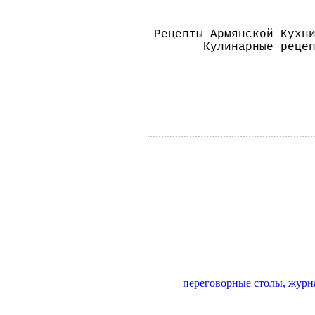
Рецепты Армянской Кухн
Кулинарные реце
переговорные столы, журн