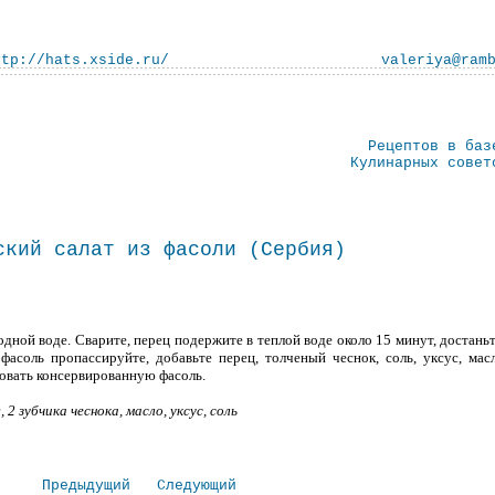
ttp://hats.xside.ru/
valeriya@ram
Рецептов в баз
Кулинарных совет
ский салат из фасоли (Сербия)
ной воде. Сварите, перец подержите в теплой воде около 15 минут, достаньт
асоль пропассируйте, добавьте перец, толченый чеснок, соль, уксус, мас
вать консервированную фасоль.
 2 зубчика чеснока, масло, уксус, соль
Предыдущий
Следующий