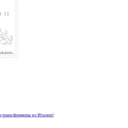
я
::
ы-трансформеры из Италии!